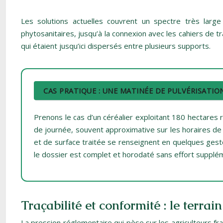
Les solutions actuelles couvrent un spectre très larg
phytosanitaires, jusqu’à la connexion avec les cahiers de tr
qui étaient jusqu’ici dispersés entre plusieurs supports.
CAS PRATIQUE : UNE MATINÉE DE PULVÉRISATIO
Prenons le cas d’un céréalier exploitant 180 hectares r
de journée, souvent approximative sur les horaires de 
et de surface traitée se renseignent en quelques gestes
le dossier est complet et horodaté sans effort supplé
Traçabilité et conformité : le ter
La pression réglementaire qui pèse sur les agriculteurs fra