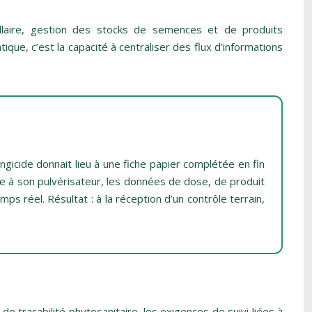
ellaire, gestion des stocks de semences et de produits
ique, c’est la capacité à centraliser des flux d’informations
ngicide donnait lieu à une fiche papier complétée en fin
ée à son pulvérisateur, les données de dose, de produit
s réel. Résultat : à la réception d’un contrôle terrain,
e traçabilité phytosanitaire, les exigences de suivi liées à