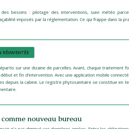
e des besoins : pilotage des interventions, suivi météo parc
açabilité imposés par la réglementation. Ce qui frappe dans la prat
N RÉINVENTÉE
épartis sur une dizaine de parcelles. Avant, chaque traitement fo
début et fin d’intervention. Avec une application mobile connect
 depuis la cabine. Le registre phytosanitaire se constitue en temp
mentaire.
rain comme nouveau bureau
nçais n’a pas diminué ces dernières années. Entre les obligations d