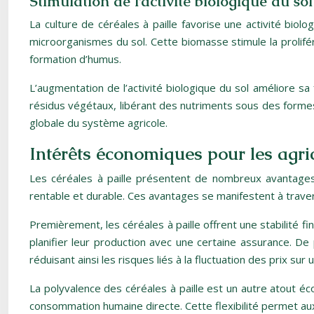
Stimulation de l’activité biologique du sol
La culture de céréales à paille favorise une activité biol
microorganismes du sol. Cette biomasse stimule la prolifé
formation d’humus.
L’augmentation de l’activité biologique du sol améliore sa
résidus végétaux, libérant des nutriments sous des formes 
globale du système agricole.
Intérêts économiques pour les agri
Les céréales à paille présentent de nombreux avantages é
rentable et durable. Ces avantages se manifestent à traver
Premièrement, les céréales à paille offrent une stabilité f
planifier leur production avec une certaine assurance. De 
réduisant ainsi les risques liés à la fluctuation des prix sur
La polyvalence des céréales à paille est un autre atout é
consommation humaine directe. Cette flexibilité permet au