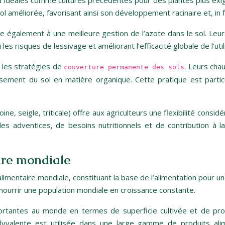
rend idéales comme cultures précédentes pour des plantes plus exi
ol améliorée, favorisant ainsi son développement racinaire et, in
ibue également à une meilleure gestion de l’azote dans le sol. L
les risques de lessivage et améliorant l’efficacité globale de l’util
s les stratégies de
. Leurs cha
couverture permanente des sols
hissement du sol en matière organique. Cette pratique est part
oine, seigle, triticale) offre aux agriculteurs une flexibilité con
adventices, de besoins nutritionnels et de contribution à la 
aire mondiale
é alimentaire mondiale, constituant la base de l’alimentation pour
 nourrir une population mondiale en croissance constante.
mportantes au monde en termes de superficie cultivée et de pro
yvalente est utilisée dans une large gamme de produits alim