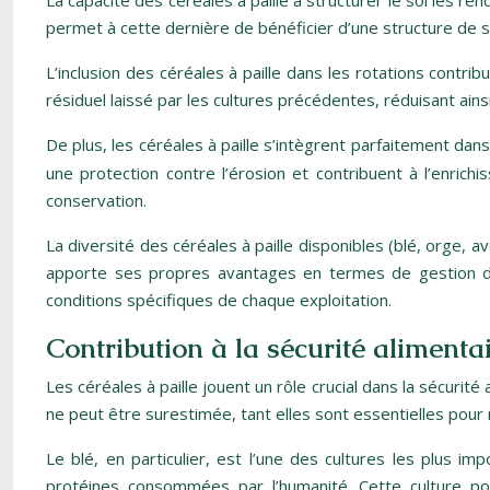
La capacité des céréales à paille à structurer le sol les 
permet à cette dernière de bénéficier d’une structure de s
L’inclusion des céréales à paille dans les rotations contr
résiduel laissé par les cultures précédentes, réduisant ainsi 
De plus, les céréales à paille s’intègrent parfaitement dan
une protection contre l’érosion et contribuent à l’enric
conservation.
La diversité des céréales à paille disponibles (blé, orge, av
apporte ses propres avantages en termes de gestion des 
conditions spécifiques de chaque exploitation.
Contribution à la sécurité aliment
Les céréales à paille jouent un rôle crucial dans la sécurit
ne peut être surestimée, tant elles sont essentielles pour
Le blé, en particulier, est l’une des cultures les plus i
protéines consommées par l’humanité. Cette culture pol